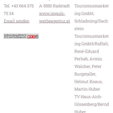
Tel. +43 664 375
A-5550 Radstadt
Tourismusmarket
75 34
www.impuls-
ing GmbH,
Email senden
werbeagentur.at
Schladming/Dach
stein
Tourismusmarket
ing GmbH/Raffalt,
René-Eduard
Perhab, Armin
Walcher, Peter
Burgstaller,
Helmut Knaus,
Martin Huber
TV Haus-Aich-
Gössenberg/Bernd
Huber