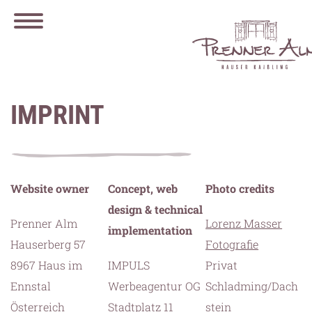
IMPRINT
Website owner
Concept, web
Photo credits
design & technical
Prenner Alm
Lorenz Masser
implementation
Hauserberg 57
Fotografie
8967 Haus im
IMPULS
Privat
Ennstal
Werbeagentur OG
Schladming/Dach
Österreich
Stadtplatz 11
stein